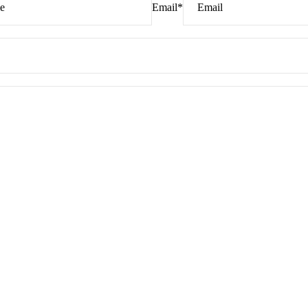
Email
*
PARMA I
CATALOGO
IL GRUPPO
Via Pice