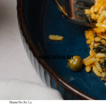
MONDO FRESCHE IDEE
Home
/
Ho.Re.Ca.