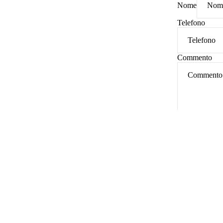
Nome
Telefono
Commento
Invia
SHOP
Home
MONDO FRESCHE IDEE
PRODOTTI