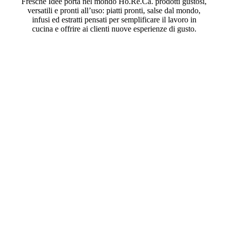
Fresche Idee porta nel mondo Ho.Re.Ca. prodotti gustosi,
versatili e pronti all’uso: piatti pronti, salse dal mondo,
infusi ed estratti pensati per semplificare il lavoro in
cucina e offrire ai clienti nuove esperienze di gusto.