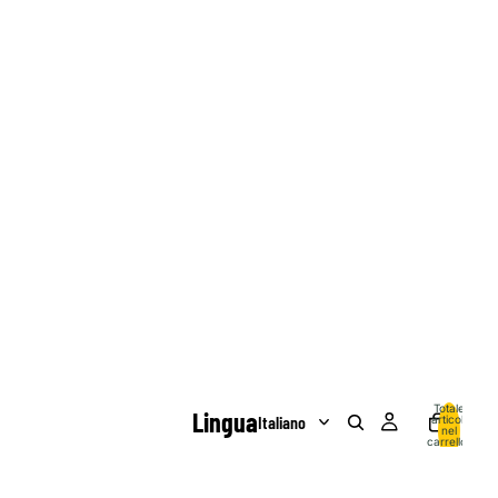
Totale
Lingua
articoli
nel
carrello:
0